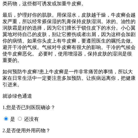
类药物，这些都可诱发或加重牛皮癣。
最后，护理好你的肌肤。用保湿水，皮肤越干燥，牛皮癣会越
发严重，所以经常搽保湿的乳膏保持皮肤湿润。浓的、油性的
润肤霜是好的选择，因为它们擅长于锁住皮下的水分。小心翼
翼地对待自己的皮肤，别让它擦伤或者出屑，因为这样会加剧
你的病情。如果你头皮上有牛皮癣，要遵照医生的嘱托去做。
避开干冷的气候。气候对牛皮癣有很大的影响。干冷的气候会
使牛皮癣恶化。 必要时，使用增湿器，保持皮肤的湿润是很
重要的。
如何预防牛皮癣?患上牛皮癣是一件非常痛苦的事情，所以大
家在日常生活中一定要注意多加预防。让疾病远离你，把健康
引进来。
就诊绿色通道
1.您是否已到医院确诊？
是
还没有
2.是否使用外用药物？