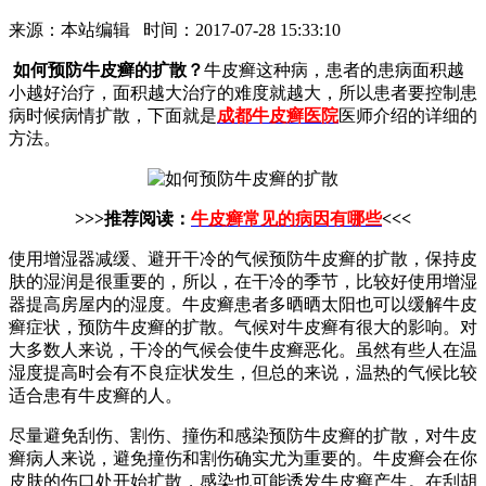
来源：本站编辑 时间：2017-07-28 15:33:10
如何预防牛皮癣的扩散？
牛皮癣这种病，患者的患病面积越
小越好治疗，面积越大治疗的难度就越大，所以患者要控制患
病时候病情扩散，下面就是
成都牛皮癣医院
医师介绍的详细的
方法。
>>>推荐阅读：
牛皮癣常见的病因有哪些
<<<
使用增湿器减缓、避开干冷的气候预防牛皮癣的扩散，保持皮
肤的湿润是很重要的，所以，在干冷的季节，比较好使用增湿
器提高房屋内的湿度。牛皮癣患者多晒晒太阳也可以缓解牛皮
癣症状，预防牛皮癣的扩散。气候对牛皮癣有很大的影响。对
大多数人来说，干冷的气候会使牛皮癣恶化。虽然有些人在温
湿度提高时会有不良症状发生，但总的来说，温热的气候比较
适合患有牛皮癣的人。
尽量避免刮伤、割伤、撞伤和感染预防牛皮癣的扩散，对牛皮
癣病人来说，避免撞伤和割伤确实尤为重要的。牛皮癣会在你
皮肤的伤口处开始扩散，感染也可能诱发牛皮癣产生。在刮胡