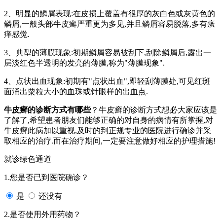
2、明显的鳞屑表现:在皮损上覆盖有很厚的灰白色或灰黄色的
鳞屑,一般头部牛皮癣严重更为多见,并且鳞屑容易脱落,多有瘙
痒感觉.
3、典型的薄膜现象:初期鳞屑容易被刮下,刮除鳞屑后,露出一
层淡红色半透明的发亮的薄膜,称为"薄膜现象".
4、点状出血现象:初期有"点状出血",即轻刮薄膜处,可见红斑
面涌出粟粒大小的血珠或针眼样的出血点.
牛皮癣的诊断方式有哪些
？牛皮癣的诊断方式想必大家应该是
了解了,希望患者朋友们能够正确的对自身的病情有所掌握,对
牛皮癣此病加以重视,及时的到正规专业的医院进行确诊并采
取相应的治疗.而在治疗期间,一定要注意做好相应的护理措施!
就诊绿色通道
1.您是否已到医院确诊？
是
还没有
2.是否使用外用药物？