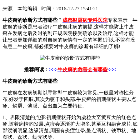
来源：本站编辑 时间：2016-12-27 15:41:21
牛皮癣的诊断方式有哪些
？
成都银屑病专科医院
专家表示，牛
皮癣的诊断是患者治疗牛皮癣此病的前提,这样才能防止牛皮
癣在发病之后及时的到正规医院接受确诊以及治疗,这样才能
让患者更加详细的对自身的病情有一定的掌握!所以,不管有没
有患上牛皮癣,都必须要对牛皮癣的诊断有详细的了解!
推荐阅读：
>>>
牛皮癣的危害会有哪些
<<<
牛皮癣的诊断方式有哪些
牛皮癣在发病初期以寻常型牛皮癣较为常见,一般呈对称性分
布,好发于四肢,其次为躯干和头部.牛皮癣的初期症状主要以点
疹、鳞屑、薄膜、点出血为主要特征.
1、界限清楚的点疹:初期症状开始为粟粒大至黄豆大的红色点
疹,随着病情的发展,点疹会逐渐扩大增多,甚至互相融合成片,底
部浸润明显,边缘清楚,周围有炎症红晕,呈点滴状、钱币状、地
图状、盘状、蛎壳状等.