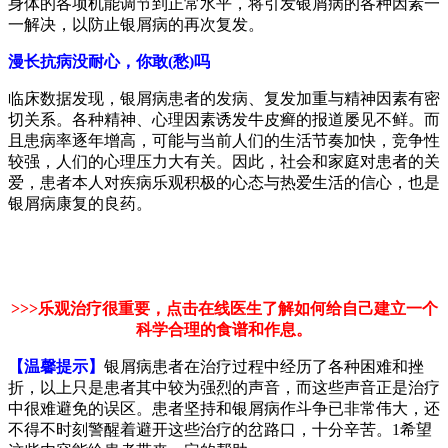
身体的各项机能调节到正常水平，将引发银屑病的各种因素一
一解决，以防止银屑病的再次复发。
漫长抗病没耐心，你敢(愁)吗
临床数据发现，银屑病患者的发病、复发加重与精神因素有密
切关系。各种精神、心理因素诱发牛皮癣的报道屡见不鲜。而
且患病率逐年增高，可能与当前人们的生活节奏加快，竞争性
较强，人们的心理压力大有关。因此，社会和家庭对患者的关
爱，患者本人对疾病乐观积极的心态与热爱生活的信心，也是
银屑病康复的良药。
>>>乐观治疗很重要，点击在线医生了解如何给自己建立一个
科学合理的食谱和作息
。
【温馨提示】
银屑病患者在治疗过程中经历了各种困难和挫
折，以上只是患者其中较为强烈的声音，而这些声音正是治疗
中很难避免的误区。患者坚持和银屑病作斗争已非常伟大，还
不得不时刻警醒着避开这些治疗的岔路口，十分辛苦。1希望