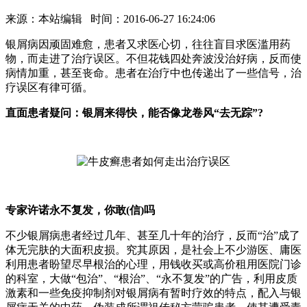
来源：本站编辑 时间：2016-06-27 16:24:06
银屑病因顽固难愈，患者又求医心切，往往盲目求医滥用药
物，而走进了治疗误区。不但花钱四处奔波没治好病，反而使
病情加重，甚至丧命。患者在治疗中也传递出了一些信号，治
疗误区有律可循。
直面患者疑问：银屑来得快，能否像龙卷风“去无踪”?
专家许诺永不复发，你敢(信)吗
不少银屑病患者经过几年、甚至几十年的治疗，反而“治”成了
体无完肤的大面积皮损。究其原因，是社会上不少游医、庸医
利用患者盼望尽早根治的心理，用钱收买或高价租用医院门诊
的科室，大做“包治”、“根治”、“永不复发”的广告，利用皮质
激素和一些免疫抑制剂对银屑病有暂时疗效的特点，配入与银