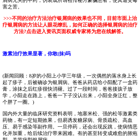
屑病无关的中药，伪装成所谓祖传秘方蒙骗患者，使其遭受毒
害之苦。
>>>不同的治疗方法治疗银屑病的效果也不同，目前市面上治
疗银屑病的方法让人眼花缭乱，如何正确的选择银屑病的治疗
方法?点击进入资讯页面权威专家将为您在线解答。
激素治疗效果显著，你敢(抹)吗
(新闻回顾：8岁的小阳上小学三年级，一次偶然的落水身上长
起了疹子，后被确诊为银屑病。爸爸从药店给小阳配了一盒药
膏，涂抹之后红疹很快消褪。过了一段时间，爸爸接孩子放
学，小阳走在路上，爸爸一下子没认出来，小阳全身泛红，整
个胖了一圈。)
国内外大量的临床研究资料表明，地塞米松、强的松等激素类
药物，有一定短期效果，但易诱发糖尿病、骨质疏松、高血
压、易于感染等副作用。一旦停药，还会出现反跳，使病情恶
化并加重，给后续治疗带来困难。有的甚至转变成难愈的脓疱
型、关节病型银屑病。