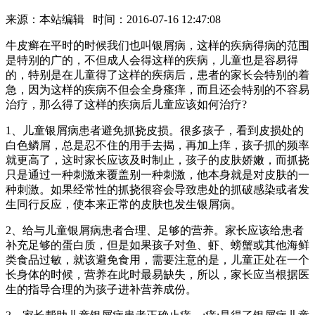
来源：本站编辑 时间：2016-07-16 12:47:08
牛皮癣在平时的时候我们也叫银屑病，这样的疾病得病的范围
是特别的广的，不但成人会得这样的疾病，儿童也是容易得
的，特别是在儿童得了这样的疾病后，患者的家长会特别的着
急，因为这样的疾病不但会全身瘙痒，而且还会特别的不容易
治疗，那么得了这样的疾病后儿童应该如何治疗?
1、儿童银屑病患者避免抓挠皮损。很多孩子，看到皮损处的
白色鳞屑，总是忍不住的用手去揭，再加上痒，孩子抓的频率
就更高了，这时家长应该及时制止，孩子的皮肤娇嫩，而抓挠
只是通过一种刺激来覆盖别一种刺激，他本身就是对皮肤的一
种刺激。如果经常性的抓挠很容会导致患处的抓破感染或者发
生同行反应，使本来正常的皮肤也发生银屑病。
2、给与儿童银屑病患者合理、足够的营养。家长应该给患者
补充足够的蛋白质，但是如果孩子对鱼、虾、螃蟹或其他海鲜
类食品过敏，就该避免食用，需要注意的是，儿童正处在一个
长身体的时候，营养在此时最易缺失，所以，家长应当根据医
生的指导合理的为孩子进补营养成份。