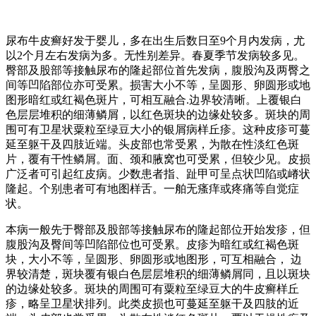
尿布牛皮癣好发于婴儿，多在出生后数日至9个月内发病，尤
以2个月左右发病为多。无性别差异。春夏季节发病较多见。
臀部及股部等接触尿布的隆起部位首先发病，腹股沟及两臀之
间等凹陷部位亦可受累。损害大小不等，呈圆形、卵圆形或地
图形暗红或红褐色斑片，可相互融合.边界较清晰。上覆银白
色层层堆积的细薄鳞屑，以红色斑块的边缘处较多。斑块的周
围可有卫星状粟粒至绿豆大小的银屑病样丘疹。这种皮疹可蔓
延至躯干及四肢近端。头皮部也常受累，为散在性淡红色斑
片，覆有干性鳞屑。面、颈和腋窝也可受累，但较少见。皮损
广泛者可引起红皮病。少数患者指、趾甲可呈点状凹陷或嵴状
隆起。个别患者可有地图样舌。一舶无瘙痒或疼痛等自觉症
状。
本病一般先于臀部及股部等接触尿布的隆起部位开始发疹，但
腹股沟及臀间等凹陷部位也可受累。皮疹为暗红或红褐色斑
块，大小不等，呈圆形、卵圆形或地图形，可互相融合， 边
界较清楚，斑块覆有银白色层层堆积的细薄鳞屑同，且以斑块
的边缘处较多。斑块的周围可有粟粒至绿豆大的牛皮癣样丘
疹，略呈卫星状排列。此类皮损也可蔓延至躯干及四肢的近