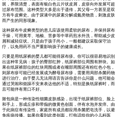
斑，界限清楚，表面有银白色云片状皮屑，皮疹向外发展可超
过尿布范围。这种类型大多是出于遗传，其父母一方甚至是双
方有牛皮癣史。由于尿液中的尿素分解成氨类物质，刺激皮肤
而产生的同形现象。
这种尿布牛皮癣类型的患儿应该使用柔软的尿布，并保持尿布
干燥，可用黄芩、地榆、苦参等中草药煎水外洗，帮助减少皮
屑和减轻症状。只是由于孩子尚小，一般都建议采取保守治
疗，以免用药不当严重影响孩子的健康成长。
只要是用纸尿裤的婴儿都可能得尿布疹。你可以很容易地识别
出这种常见病：孩子的臀部红肿，纸尿裤部位周围有肿块。如
果在纸尿裤部位的红块周围或者在嘴部周围还有粉红色小包，
则尿布疹可能已经发展成为酵母尿布疹，需要用局部杀菌药物
进行治疗。由于婴儿无法用语言告诉你是什么问题，他可能会
通过哭闹和烦躁不安来表达他的不适，特别是换纸尿裤时，而
且可能伴有胃口不好。
脓包病是一种传染性细菌皮肤感染，出现于纸尿裤部位、脸上
和手上，形成丘疹和带痂的微黄色创面，伴有水泡并发痒。由
于此病症有传染性，家庭所有成员都应用杀菌肥皂洗手，以避
免疾病传播。如果你看到此类创面，打电话给你的小儿科医