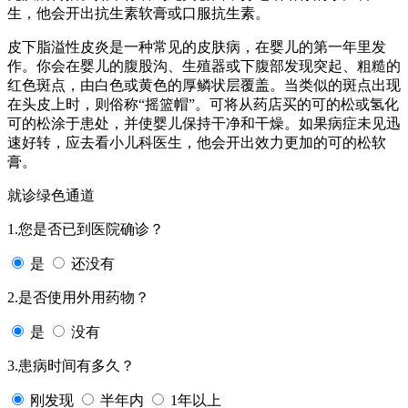
生，他会开出抗生素软膏或口服抗生素。
皮下脂溢性皮炎是一种常见的皮肤病，在婴儿的第一年里发
作。你会在婴儿的腹股沟、生殖器或下腹部发现突起、粗糙的
红色斑点，由白色或黄色的厚鳞状层覆盖。当类似的斑点出现
在头皮上时，则俗称“摇篮帽”。可将从药店买的可的松或氢化
可的松涂于患处，并使婴儿保持干净和干燥。如果病症未见迅
速好转，应去看小儿科医生，他会开出效力更加的可的松软
膏。
就诊绿色通道
1.您是否已到医院确诊？
是
还没有
2.是否使用外用药物？
是
没有
3.患病时间有多久？
刚发现
半年内
1年以上