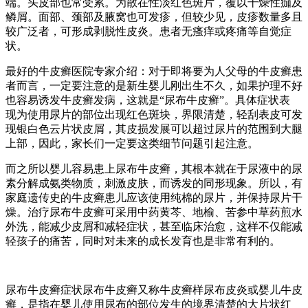
端。头皮部也常受累。为散在性淡红色斑片，覆以干燥性痂及
鳞屑。面部、颈部及腋窝也可发疹，但较少见，皮疹数量多且
较广泛者，可形成剥脱性皮炎。患者无瘙痒或疼痛等自觉症
状。
最好的牛皮癣医院专家介绍：对于即将要为人父母的牛皮癣患
者而言，一定要注意的是新生婴儿刚出生不久，如果护理不好
也容易诱发牛皮癣发病，这就是“尿布牛皮癣”。具体症状表
现为使用尿片的部位出现红色斑块，界限清楚，轻刮表皮可发
现银白色云片状皮屑，其皮损发展可以超过尿片的范围到大腿
上部，因此，家长们一定要这类细节问题引起注意。
而之所以婴儿容易患上尿布牛皮癣，其根本就在于尿液中的尿
素分解成氨类物质，刺激皮肤，而诱发的同形现象。所以，有
家庭遗传史的牛皮癣患儿应该使用纯棉的尿片，并保持尿片干
燥。治疗尿布牛皮癣可采用中药黄芩、地榆、苦参中草药煎水
外洗，能减少皮屑和减轻症状，甚至临床治愈，这样不仅能减
轻孩子的痛苦，同时对未来的成长发育也是非常有利的。
尿布牛皮癣症状尿布牛皮癣又称牛皮癣样尿布皮炎或婴儿牛皮
癣，是指在婴儿使用尿布的部位发生的境界清楚的大片状红