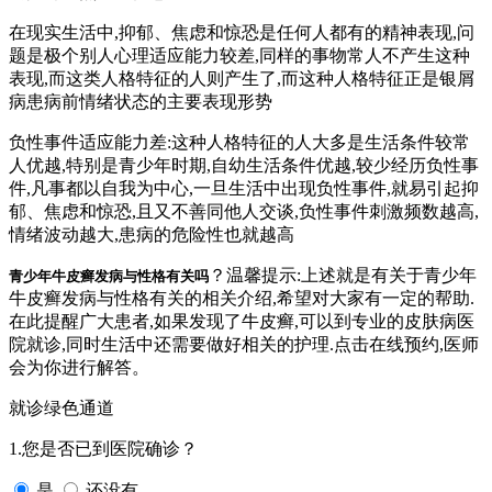
在现实生活中,抑郁、焦虑和惊恐是任何人都有的精神表现,问
题是极个别人心理适应能力较差,同样的事物常人不产生这种
表现,而这类人格特征的人则产生了,而这种人格特征正是银屑
病患病前情绪状态的主要表现形势
负性事件适应能力差:这种人格特征的人大多是生活条件较常
人优越,特别是青少年时期,自幼生活条件优越,较少经历负性事
件,凡事都以自我为中心,一旦生活中出现负性事件,就易引起抑
郁、焦虑和惊恐,且又不善同他人交谈,负性事件刺激频数越高,
情绪波动越大,患病的危险性也就越高
？温馨提示:上述就是有关于青少年
青少年牛皮癣发病与性格有关吗
牛皮癣发病与性格有关的相关介绍,希望对大家有一定的帮助.
在此提醒广大患者,如果发现了牛皮癣,可以到专业的皮肤病医
院就诊,同时生活中还需要做好相关的护理.点击在线预约,医师
会为你进行解答。
就诊绿色通道
1.您是否已到医院确诊？
是
还没有