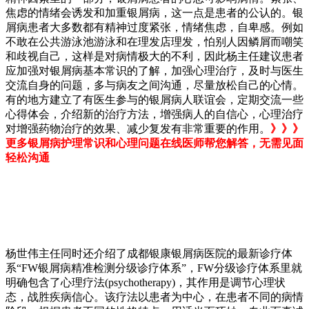
焦虑的情绪会诱发和加重银屑病，这一点是患者的公认的。银
屑病患者大多数都有精神过度紧张，情绪焦虑，自卑感。例如
不敢在公共游泳池游泳和在理发店理发，怕别人因鳞屑而嘲笑
和歧视自己，这样是对病情极大的不利，因此杨主任建议患者
应加强对银屑病基本常识的了解，加强心理治疗，及时与医生
交流自身的问题，多与病友之间沟通，尽量放松自己的心情。
有的地方建立了有医生参与的银屑病人联谊会，定期交流一些
心得体会，介绍新的治疗方法，增强病人的自信心，心理治疗
对增强药物治疗的效果、减少复发有非常重要的作用。
》》》
更多银屑病护理常识和心理问题在线医师帮您解答，无需见面
轻松沟通
杨世伟主任同时还介绍了成都银康银屑病医院的最新诊疗体
系“FW银屑病精准检测分级诊疗体系”，FW分级诊疗体系里就
明确包含了心理疗法(psychotherapy)，其作用是调节心理状
态，战胜疾病信心。该疗法以患者为中心，在患者不同的病情